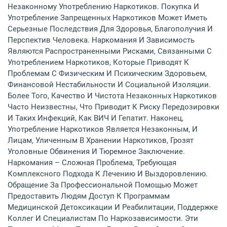
Незаконному Употреблению Наркотиков. Покупка И
Употребление Запрещенных Наркотиков Может Иметь
Серьезные Последствия Для Здоровья, Благополучия И
Перспектив Человека. Наркомания И Зависимость
Являются Распространенными Рисками, Связанными С
Употреблением Наркотиков, Которые Приводят К
Проблемам С Физическим И Психическим Здоровьем,
Финансовой Нестабильности И Социальной Изоляции.
Более Того, Качество И Чистота Незаконных Наркотиков
Часто Неизвестны, Что Приводит К Риску Передозировки
И Таких Инфекций, Как ВИЧ И Гепатит. Наконец,
Употребление Наркотиков Является Незаконным, И
Лицам, Уличенным В Хранении Наркотиков, Грозят
Уголовные Обвинения И Тюремное Заключение.
Наркомания – Сложная Проблема, Требующая
Комплексного Подхода К Лечению И Выздоровлению.
Обращение За Профессиональной Помощью Может
Предоставить Людям Доступ К Программам
Медицинской Детоксикации И Реабилитации, Поддержке
Коллег И Специалистам По Наркозависимости. Эти