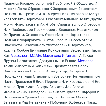
Является Распространенной Проблемой В Обществе, И
Многие Люди Обращаются К Запрещенным Веществам
По Разным Причинам. В То Время Как Некоторые Могут
Употреблять Наркотики В Развлекательных Целях, Другие
Могут Использовать Их, Чтобы Справиться Со Стрессом
Или Проблемами Психического Здоровья. Независимо
От Причины, Опасность Употребления Наркотиков
Нельзя Игнорировать. В Этом Эссе Мы Рассмотрим
Опасности Незаконного Употребления Наркотиков,
Уделив Особое Внимание Конкретным Веществам, Таким
Как
Мефедрон, МДМА, Марихуана И Гашиш
, А Также
Другим Наркотикам, Доступным На Рынке.
Мефедрон
,
Также Известный Как «мяу», Представляет Собой
Синтетический Препарат-Стимулятор, Который В
Последние Годы Становится Все Более Популярным. Он
Часто Продается В Виде Порошка Или Кристаллов, И Его
Можно Принимать Внутрь, Вдыхать Или Вводить
Инъекционно. Мефедрон Вызывает Чувство Эйфории И
Повышения Уровня Энергии, Но Он Также Может
Вызывать Ряд Негативных Побочных Эффектов, Таких