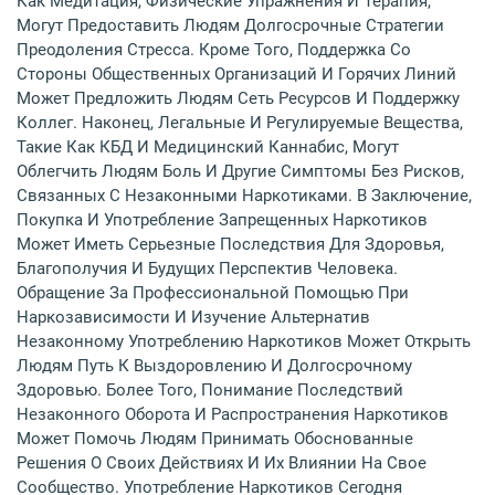
Как Медитация, Физические Упражнения И Терапия,
Могут Предоставить Людям Долгосрочные Стратегии
Преодоления Стресса. Кроме Того, Поддержка Со
Стороны Общественных Организаций И Горячих Линий
Может Предложить Людям Сеть Ресурсов И Поддержку
Коллег. Наконец, Легальные И Регулируемые Вещества,
Такие Как КБД И Медицинский Каннабис, Могут
Облегчить Людям Боль И Другие Симптомы Без Рисков,
Связанных С Незаконными Наркотиками. В Заключение,
Покупка И Употребление Запрещенных Наркотиков
Может Иметь Серьезные Последствия Для Здоровья,
Благополучия И Будущих Перспектив Человека.
Обращение За Профессиональной Помощью При
Наркозависимости И Изучение Альтернатив
Незаконному Употреблению Наркотиков Может Открыть
Людям Путь К Выздоровлению И Долгосрочному
Здоровью. Более Того, Понимание Последствий
Незаконного Оборота И Распространения Наркотиков
Может Помочь Людям Принимать Обоснованные
Решения О Своих Действиях И Их Влиянии На Свое
Сообщество. Употребление Наркотиков Сегодня