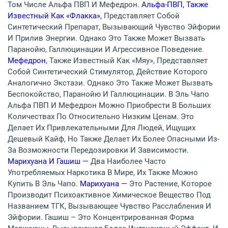
Том Числе Альфа ПВП И Мефедрон.
Альфа-ПВП, Также
Известный Как «флакка»,
Представляет Собой
Синтетический Препарат, Вызывающий Чувство Эйфории
И Прилив Энергии. Однако Это Также Может Вызвать
Паранойю, Галлюцинации И Агрессивное Поведение.
Мефедрон
, Также Известный Как «мяу», Представляет
Собой Синтетический Стимулятор, Действие Которого
Аналогично Экстази. Однако Это Также Может Вызвать
Беспокойство, Паранойю И Галлюцинации. В Эль Чапо
Альфа ПВП И Мефедрон Можно Приобрести В Больших
Количествах По Относительно Низким Ценам. Это
Делает Их Привлекательными Для Людей, Ищущих
Дешевый Кайф, Но Также Делает Их Более Опасными Из-
За Возможности Передозировки И Зависимости.
Марихуана И Гашиш —
Два Наиболее Часто
Употребляемых Наркотика В Мире, Их Также Можно
Купить В Эль Чапо.
Марихуана —
Это Растение, Которое
Производит Психоактивное Химическое Вещество Под
Названием ТГК, Вызывающее Чувство Расслабления И
Эйфории. Гашиш – Это Концентрированная Форма