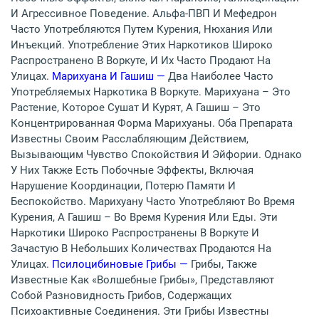
И Агрессивное Поведение. Альфа-ПВП И Мефедрон
Часто Употребляются Путем Курения, Нюхания Или
Инъекций. Употребление Этих Наркотиков Широко
Распространено В Воркуте, И Их Часто Продают На
Улицах.
Марихуана И Гашиш —
Два Наиболее Часто
Употребляемых Наркотика В Воркуте. Марихуана – Это
Растение, Которое Сушат И Курят, А Гашиш – Это
Концентрированная Форма Марихуаны. Оба Препарата
Известны Своим Расслабляющим Действием,
Вызывающим Чувство Спокойствия И Эйфории. Однако
У Них Также Есть Побочные Эффекты, Включая
Нарушение Координации, Потерю Памяти И
Беспокойство. Марихуану Часто Употребляют Во Время
Курения, А Гашиш – Во Время Курения Или Еды. Эти
Наркотики Широко Распространены В Воркуте И
Зачастую В Небольших Количествах Продаются На
Улицах.
Псилоцибиновые Грибы —
Грибы, Также
Известные Как «волшебные Грибы», Представляют
Собой Разновидность Грибов, Содержащих
Психоактивные Соединения. Эти Грибы Известны