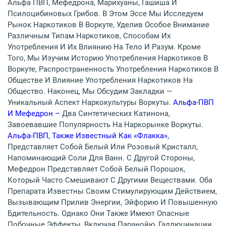
Альфа ПВП, Мефедрона, Марихуаны, Гашиша И
Псилоцибиновых Грибов. В Этом Эссе Мы Исследуем
Рынок Наркотиков В Воркуте, Уделив Особое Внимание
Различным Типам Наркотиков, Способам Их
Употребления И Их Влиянию На Тело И Разум. Кроме
Того, Мы Изучим Историю Употребления Наркотиков В
Воркуте, Распространенность Употребления Наркотиков В
Обществе И Влияние Употребления Наркотиков На
Общество. Наконец, Мы Обсудим Закладки —
Уникальный Аспект Наркокультуры Воркуты.
Альфа-ПВП
И
Мефедрон –
Два Синтетических Катинона,
Завоевавшие Популярность На Наркорынке Воркуты.
Альфа-ПВП, Также Известный Как «флакка»,
Представляет Собой Белый Или Розовый Кристалл,
Напоминающий Соли Для Ванн. С Другой Стороны,
Мефедрон Представляет Собой Белый Порошок,
Который Часто Смешивают С Другими Веществами. Оба
Препарата Известны Своим Стимулирующим Действием,
Вызывающим Прилив Энергии, Эйфорию И Повышенную
Бдительность. Однако Они Также Имеют Опасные
Побочные Эффекты, Включая Паранойю, Галлюцинации