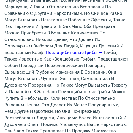
Марихуаны, Вызывающая Более Интенсивный Эффект. И
Марихуана, И Гашиш Относительно Безопасны По
Сравнению С Другими Наркотиками, Но Они Все Равно
Могут Вызывать Негативные Побочные Эффекты, Такие
Как Паранойя И Тревога. В Эль Чапо Оба Препарата
Можно Приобрести В Больших Количествах По
Относительно Низким Ценам, Что Делает Их
Популярным Выбором Для Людей, Ищущих Дешевый И
Безопасный Кайф.
Псилоцибиновые Грибы —
Грибы,
Также Известные Как «волшебные Грибы», Представляют
Собой Природный Психоделический Препарат,
Вызывающий Глубокие Изменения В Сознании. Они
Могут Вызывать Чувство Эйфории, Самоанализа И
Духовного Прозрения, Но Также Могут Вызывать Тревогу
И Паранойю. В Эль Чапо Псилоцибиновые Грибы Можно
Купить В Небольших Количествах По Относительно
Высоким Ценам. Это Делает Их Менее Популярными,
Чем Другие Наркотики, Но Они По-Прежнему
Востребованы Людьми, Ищущими Более Интенсивный И
Духовный Опыт. Помимо Упомянутых Выше Наркотиков,
Эль Чапо Также Предлагает На Продажу Множество