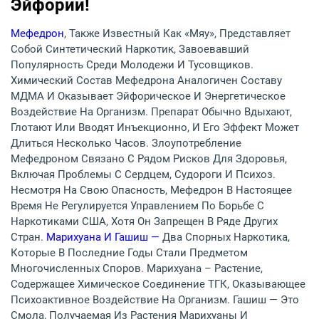
Эйфории!
Мефедрон
, Также Известный Как «Мяу», Представляет
Собой Синтетический Наркотик, Завоевавший
Популярность Среди Молодежи И Тусовщиков.
Химический Состав Мефедрона Аналогичен Составу
МДМА И Оказывает Эйфорическое И Энергетическое
Воздействие На Организм. Препарат Обычно Вдыхают,
Глотают Или Вводят Инъекционно, И Его Эффект Может
Длиться Несколько Часов. Злоупотребление
Мефедроном Связано С Рядом Рисков Для Здоровья,
Включая Проблемы С Сердцем, Судороги И Психоз.
Несмотря На Свою Опасность, Мефедрон В Настоящее
Время Не Регулируется Управлением По Борьбе С
Наркотиками США, Хотя Он Запрещен В Ряде Других
Стран.
Марихуана И Гашиш —
Два Спорных Наркотика,
Которые В Последние Годы Стали Предметом
Многочисленных Споров. Марихуана – Растение,
Содержащее Химическое Соединение ТГК, Оказывающее
Психоактивное Воздействие На Организм. Гашиш — Это
Смола, Получаемая Из Растения Марихуаны И