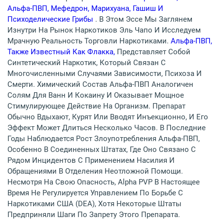
Альфа-ПВП, Мефедрон, Марихуана, Гашиш И
Психоделические Грибы
. В Этом Эссе Мы Заглянем
Изнутри На Рынок Наркотиков Эль Чапо И Исследуем
Мрачную Реальность Торговли Наркотиками.
Альфа-ПВП,
Также Известный Как Флакка,
Представляет Собой
Синтетический Наркотик, Который Связан С
Многочисленными Случаями Зависимости, Психоза И
Смерти. Химический Состав Альфа-ПВП Аналогичен
Солям Для Ванн И Кокаину И Оказывает Мощное
Стимулирующее Действие На Организм. Препарат
Обычно Вдыхают, Курят Или Вводят Инъекционно, И Его
Эффект Может Длиться Несколько Часов. В Последние
Годы Наблюдается Рост Злоупотребления Альфа-ПВП,
Особенно В Соединенных Штатах, Где Оно Связано С
Рядом Инцидентов С Применением Насилия И
Обращениями В Отделения Неотложной Помощи.
Несмотря На Свою Опасность, Alpha PVP В Настоящее
Время Не Регулируется Управлением По Борьбе С
Наркотиками США (DEA), Хотя Некоторые Штаты
Предприняли Шаги По Запрету Этого Препарата.