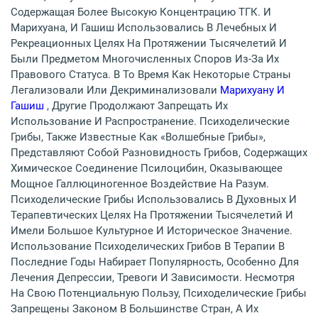
Содержащая Более Высокую Концентрацию ТГК. И
Марихуана, И Гашиш Использовались В Лечебных И
Рекреационных Целях На Протяжении Тысячелетий И
Были Предметом Многочисленных Споров Из-За Их
Правового Статуса. В То Время Как Некоторые Страны
Легализовали Или Декриминализовали
Марихуану И
Гашиш
, Другие Продолжают Запрещать Их
Использование И Распространение. Психоделические
Грибы, Также Известные Как «Волшебные Грибы»,
Представляют Собой Разновидность Грибов, Содержащих
Химическое Соединение Псилоцибин, Оказывающее
Мощное Галлюциногенное Воздействие На Разум.
Психоделические Грибы Использовались В Духовных И
Терапевтических Целях На Протяжении Тысячелетий И
Имели Большое Культурное И Историческое Значение.
Использование Психоделических Грибов В Терапии В
Последние Годы Набирает Популярность, Особенно Для
Лечения Депрессии, Тревоги И Зависимости. Несмотря
На Свою Потенциальную Пользу, Психоделические Грибы
Запрещены Законом В Большинстве Стран, А Их