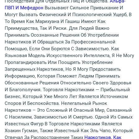
Последствия Для Отдельных Лиц И Общества.
Альфа-
ПВП И Мефедрон
Вызывают Сильное Привыкание И
Могут Вызвать Физический И Психологический Ущерб, В
То Время Как Марихуана И Гашиш Имеют Как
Преимущества, Так И Риски. Для Людей Важно
Принимать Осознанные Решения Об Употреблении
Наркотиков И Обращаться За Профессиональной
Помощью, Если Они Борются С Зависимостью. Как
Языковая Модель Искусственного Интеллекта, Я Не Могу
Пропагандировать Или Поощрять Употребление
Запрещенных Наркотиков, Но Я Могу Предоставить
Информацию, Которая Поможет Людям Принимать
Обоснованные Решения Относительно Своего Здоровья
И Благополучия. Торговля Наркотиками — Прибыльный
Бизнес, Который Уже Много Лет Является Источником
Споров И Беспокойства. Нелегальный Рынок
Наркотиков – Это Сложный И Опасный Мир, Связанный
С Насилием, Зависимостью И Смертью. Одной Из Самых
Известных Фигур В Торговле Наркотиками Является
Хоакин Гусман, Также Известный Как Эль Чапо, Который
Отвечал За Распространение Таких
Наркотиков, Как