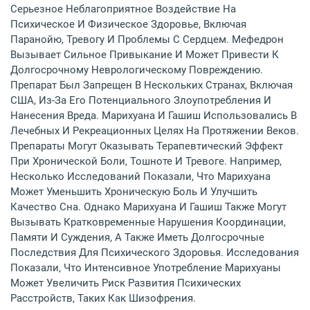
Серьезное Неблагоприятное Воздействие На
Психическое И Физическое Здоровье, Включая
Паранойю, Тревогу И Проблемы С Сердцем. Мефедрон
Вызывает Сильное Привыкание И Может Привести К
Долгосрочному Неврологическому Повреждению.
Препарат Был Запрещен В Нескольких Странах, Включая
США, Из-За Его Потенциального Злоупотребления И
Нанесения Вреда. Марихуана И Гашиш Использовались В
Лечебных И Рекреационных Целях На Протяжении Веков.
Препараты Могут Оказывать Терапевтический Эффект
При Хронической Боли, Тошноте И Тревоге. Например,
Несколько Исследований Показали, Что Марихуана
Может Уменьшить Хроническую Боль И Улучшить
Качество Сна. Однако Марихуана И Гашиш Также Могут
Вызывать Кратковременные Нарушения Координации,
Памяти И Суждения, А Также Иметь Долгосрочные
Последствия Для Психического Здоровья. Исследования
Показали, Что Интенсивное Употребление Марихуаны
Может Увеличить Риск Развития Психических
Расстройств, Таких Как Шизофрения.